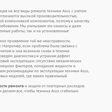
цев на все виды ремонта техники Asus с учетом
 отличаются высокой производительностью,
й компоновкой компонентов, поэтому к качеству
ебования. Мы учитываем эти нюансы и даем
енные работы, так и на установленные
ное проявление той же неисправности,
. Например, если проблема была связана с
чипом и она возникла снова в течение
оведем диагностику и устраним дефект.
овий эксплуатации: отсутствии механических
внешних факторов, попадания жидкости и
даем рекомендации по эксплуатации техники Asus,
овых моделей, где важен правильный
ости ремонта
и защита от повторных расходов.
и делаем все, чтобы техника Asus стабильно