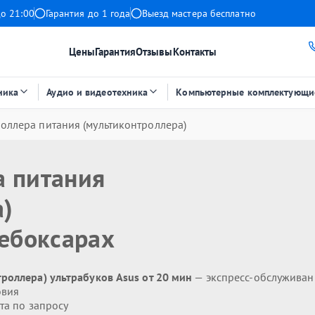
до 21:00
Гарантия до 1 года
Выезд мастера бесплатно
Цены
Гарантия
Отзывы
Контакты
ника
Аудио и видеотехника
Компьютерные комплектующи
оллера питания (мультиконтроллера)
а питания
а)
ебоксарах
роллера) ультрабуков Asus от 20 мин
— экспресс-обслуживан
овия
та по запросу