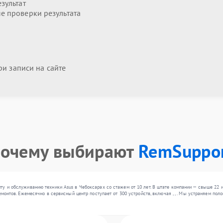
зультат
 проверки результата
и записи на сайте
очему выбирают
RemSuppo
ту и обслуживанию техники Asus в Чебоксарах со стажем от 10 лет. В штате компании — свыше 22 
емонтов. Ежемесячно в сервисный центр поступает от 300 устройств, включая , , . Мы устраняем п