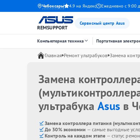
Чебоксары
4.9 на Яндекс
Ежедневно с 9:00 
Сервисный центр Asus
REMSUPPORT
Компьютерная техника
Портативная электро
Главная
Ремонт ультрабуков
Замена контр
Замена контроллер
(мультиконтроллер
ультрабука
Asus
в Ч
Замена контроллера питания (мультиконт
До 30% экономии
— самые выгодные усл
Контроль на каждом этапе
— статус ремон