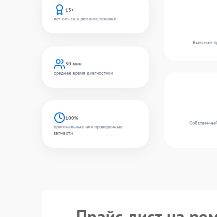
13+
лет опыта в ремонте техники
Выясним пр
30 мин
среднее время диагностики
100%
Собственный
оригинальные или проверенные
запчасти
Прайс лист на ре