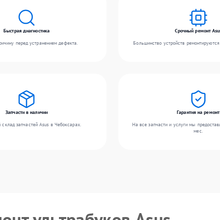
Быстрая диагностика
Срочный ремонт Asu
ичину перед устранением дефекта.
Большинство устройств ремонтируются 
Запчасти в наличии
Гарантия на ремонт
 склад запчастей Asus в Чебоксарах.
На все запчасти и услуги мы предостав
мес.
монт ультрабуков Asus