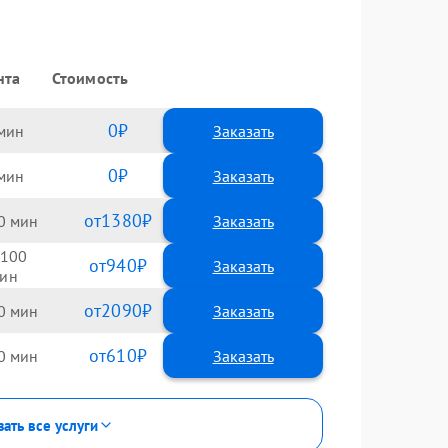
нта
Стоимость
0
Заказать
0
Заказать
1380
0
100
940
2090
0
610
0
зать все услуги