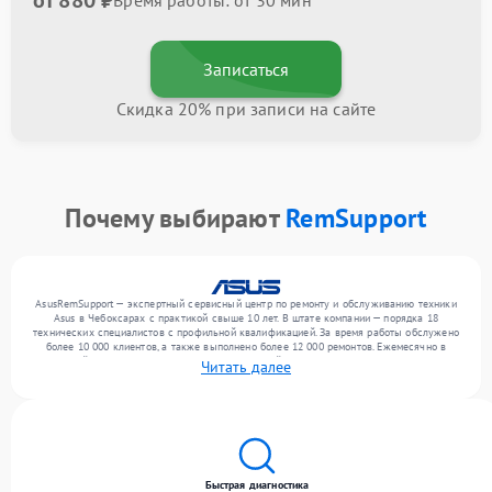
от 880 ₽
Время работы: от 30 мин
Записаться
Скидка 20% при записи на сайте
Почему выбирают
RemSupport
AsusRemSupport — экспертный сервисный центр по ремонту и обслуживанию техники
Asus в Чебоксарах с практикой свыше 10 лет. В штате компании — порядка 18
технических специалистов с профильной квалификацией. За время работы обслужено
более 10 000 клиентов, а также выполнено более 12 000 ремонтов. Ежемесячно в
сервисный центр поступает более 300 обращений, включая , , . Мы выполняем ремонт
Читать далее
различного уровня сложности и гарантируем высокое качество обслуживания
благодаря квалификации мастеров.
Быстрая диагностика