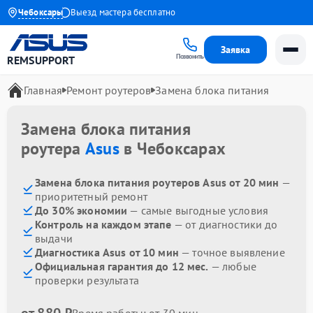
ия до 1 года
Чебоксары
Выезд мастера бесплатно
Заявка
Позвонить
REMSUPPORT
Главная
Ремонт роутеров
Замена блока питания
Замена блока питания
роутера
Asus
в Чебоксарах
Замена блока питания роутеров Asus от 20 мин
—
приоритетный ремонт
До 30% экономии
— самые выгодные условия
Контроль на каждом этапе
— от диагностики до
выдачи
Диагностика Asus от 10 мин
— точное выявление
Официальная гарантия до 12 мес.
— любые
проверки результата