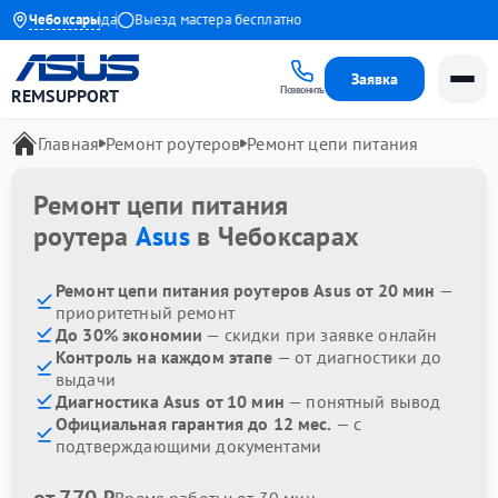
антия до 1 года
Чебоксары
Выезд мастера бесплатно
Заявка
Позвонить
REMSUPPORT
Главная
Ремонт роутеров
Ремонт цепи питания
Ремонт цепи питания
роутера
Asus
в Чебоксарах
Ремонт цепи питания роутеров Asus от 20 мин
—
приоритетный ремонт
До 30% экономии
— скидки при заявке онлайн
Контроль на каждом этапе
— от диагностики до
выдачи
Диагностика Asus от 10 мин
— понятный вывод
Официальная гарантия до 12 мес.
— с
подтверждающими документами