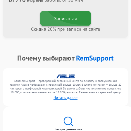
от 770 ₽
Время работы: от 30 мин
Записаться
Скидка 20% при записи на сайте
Почему выбирают
RemSupport
AsusRemSupport — проверенный сервисный центр по ремонту и обслуживанию
техники Asus в Чебоксарах с практикой свыше 10 лет. В штате компании — свыше 22
мастеров с профильной квалификацией. За время работы число клиентов превысило
10 000, а также выполнено свыше 12 000 ремонтов. Ежемесячно в сервисный центр
поступает от 300 устройств, включая , , . Мы работаем с широким спектром
Читать далее
неисправностей и гарантируем высокое качество обслуживания благодаря
квалификации мастеров.
Быстрая диагностика