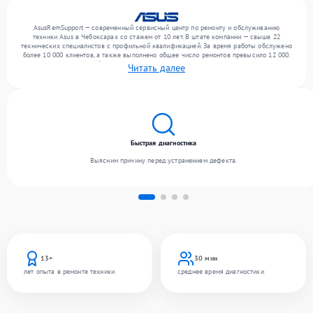
AsusRemSupport — современный сервисный центр по ремонту и обслуживанию
техники Asus в Чебоксарах со стажем от 10 лет. В штате компании — свыше 22
технических специалистов с профильной квалификацией. За время работы обслужено
более 10 000 клиентов, а также выполнено общее число ремонтов превысило 12 000.
Ежемесячно в сервисный центр поступает свыше 300 единиц техники, включая , , . Мы
Читать далее
работаем с широким спектром неисправностей и обеспечиваем надежный результат
благодаря отлаженным процессам ремонта.
Быстрая диагностика
Выясним причину перед устранением дефекта.
13+
30 мин
лет опыта в ремонте техники
среднее время диагностики