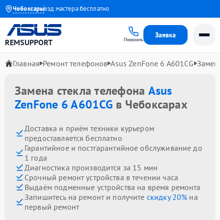
о 1 года
Чебоксары
Выезд мастера бесплатно
Заявка
Позвонить
REMSUPPORT
Главная
Ремонт телефонов
Asus ZenFone 6 A601CG
Замен
Замена стекла телефона
Asus
ZenFone 6 A601CG
в Чебоксарах
Доставка и приём техники курьером
предоставляется бесплатно
Гарантийное и постгарантийное обслуживание до
1 года
Диагностика производится за 15 мин
Срочный ремонт устройства в течении часа
Выдаём подменные устройства на время ремонта
Запишитесь на ремонт и получите
скидку 20%
на
первый ремонт