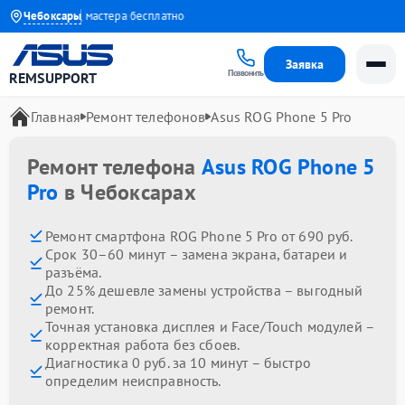
да
Чебоксары
Выезд мастера бесплатно
Заявка
Позвонить
REMSUPPORT
Главная
Ремонт телефонов
Asus ROG Phone 5 Pro
Ремонт телефона
Asus ROG Phone 5
Pro
в Чебоксарах
Ремонт смартфона ROG Phone 5 Pro от 690 руб.
Срок 30–60 минут – замена экрана, батареи и
разъёма.
До 25% дешевле замены устройства – выгодный
ремонт.
Точная установка дисплея и Face/Touch модулей –
корректная работа без сбоев.
Диагностика 0 руб. за 10 минут – быстро
определим неисправность.