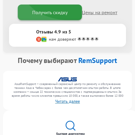
Получить скидку
Цены на ремонт
Отзывы 4.9 из 5
нам доверяют 🌟🌟🌟🌟🌟
Почему выбирают
RemSupport
AsusRemSupport — современный сервисный центр по ремонту и обслуживанию
техники Asus в Чебоксарах с более чем десятилетним опытом работы. В штате
компании — свыше 22 технических специалистов с подтвержденным опытом. За
время работы число клиентов превысило 10 000, а также выполнено более 12 000
ремонтов. Ежемесячно в сервисный центр поступает свыше 300 единиц техники,
Читать далее
включая , , . Мы беремся за задачи любой сложности и предлагаем стабильный
уровень сервиса благодаря квалификации мастеров.
Быстрая диагностика