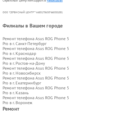
Сервисный центр RemSupport в
Чебоксарах
ООО "СЕРВИСНЫЙ ЦЕНТР"* 6685170650*668501001
Филиалы в Вашем городе
Ремонт телефона Asus ROG Phone 5
Pro в г.
Санкт-Петербург
Ремонт телефона Asus ROG Phone 5
Pro в г.
Краснодар
Ремонт телефона Asus ROG Phone 5
Pro в г.
Ростов-на-Дону
Ремонт телефона Asus ROG Phone 5
Pro в г.
Новосибирск
Ремонт телефона Asus ROG Phone 5
Pro в г.
Екатеринбург
Ремонт телефона Asus ROG Phone 5
Pro в г.
Казань
Ремонт телефона Asus ROG Phone 5
Pro в г.
Воронеж
Ремонт телефона Asus ROG Phone 5
Ремонт
Pro в г.
Волгоград