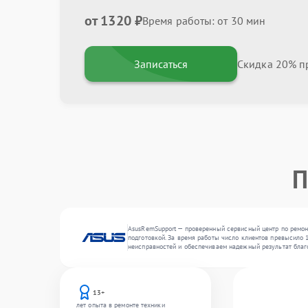
от 1320 ₽
Время работы: от 30 мин
Записаться
Скидка 20% пр
П
AsusRemSupport — проверенный сервисный центр по ремонт
подготовкой. За время работы число клиентов превысило 1
неисправностей и обеспечиваем надежный результат благ
13+
лет опыта в ремонте техники