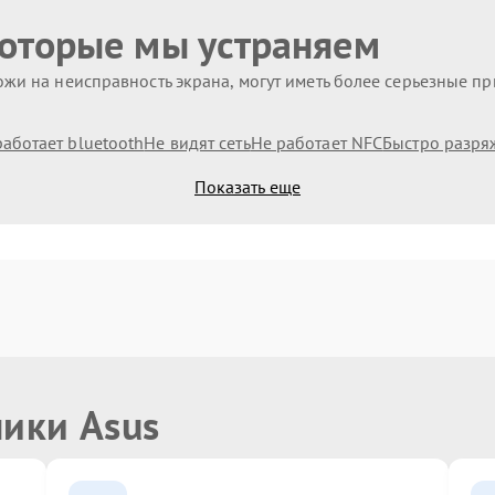
которые мы устраняем
жи на неисправность экрана, могут иметь более серьезные п
работает bluetooth
Не видят сеть
Не работает NFC
Быстро разря
Показать еще
ники Asus