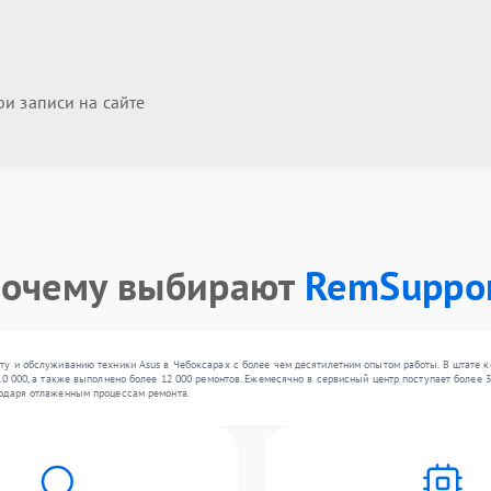
и записи на сайте
очему выбирают
RemSuppo
у и обслуживанию техники Asus в Чебоксарах с более чем десятилетним опытом работы. В штате к
0 000, а также выполнено более 12 000 ремонтов. Ежемесячно в сервисный центр поступает более 3
одаря отлаженным процессам ремонта.