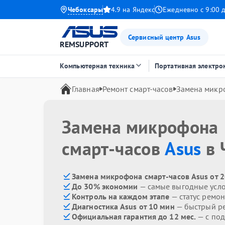
Чебоксары
4.9 на Яндекс
Ежедневно с 9:00 
Сервисный центр Asus
REMSUPPORT
Компьютерная техника
Портативная электро
Главная
Ремонт смарт-часов
Замена микр
Замена микрофона
смарт-часов
Asus
в 
Замена микрофона смарт-часов Asus от 
До 30% экономии
— самые выгодные усл
Контроль на каждом этапе
— статус ремон
Диагностика Asus от 10 мин
— быстрый ре
Официальная гарантия до 12 мес.
— с под