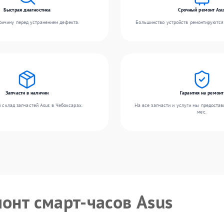
Быстрая диагностика
Срочный ремонт Asu
ичину перед устранением дефекта.
Большинство устройств ремонтируются 
Запчасти в наличии
Гарантия на ремонт
 склад запчастей Asus в Чебоксарах.
На все запчасти и услуги мы предостав
мес.
монт смарт-часов Asus