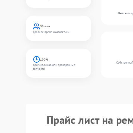
Выясним пр
30 мин
среднее время диагностики
100%
Собственный
оригинальные или проверенные
запчасти
Прайс лист на ре