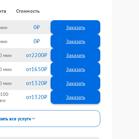
нта
Стоимость
0
Заказать
0
Заказать
2200
0
1650
0
1320
0
100
1320
зать все услуги