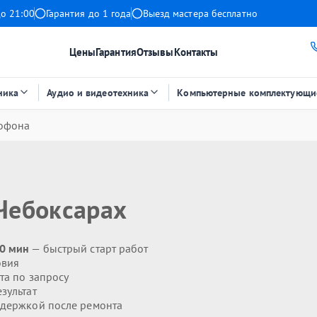
до 21:00
Гарантия до 1 года
Выезд мастера бесплатно
Цены
Гарантия
Отзывы
Контакты
ника
Аудио и видеотехника
Компьютерные комплектующи
офона
Чебоксарах
20 мин
— быстрый старт работ
овия
та по запросу
зультат
держкой после ремонта