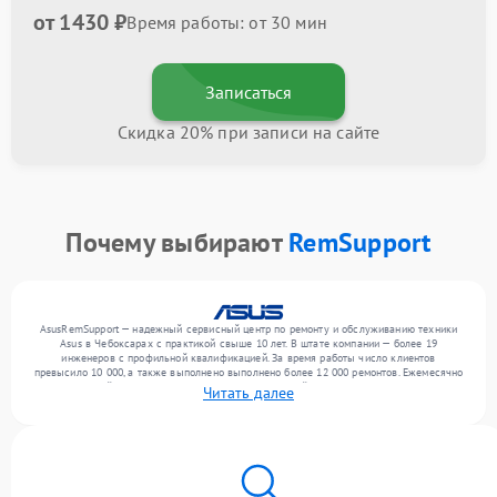
от 1430 ₽
Время работы: от 30 мин
Записаться
Скидка 20% при записи на сайте
Почему выбирают
RemSupport
AsusRemSupport — надежный сервисный центр по ремонту и обслуживанию техники
Asus в Чебоксарах с практикой свыше 10 лет. В штате компании — более 19
инженеров с профильной квалификацией. За время работы число клиентов
превысило 10 000, а также выполнено выполнено более 12 000 ремонтов. Ежемесячно
в сервисный центр поступает более 300 обращений, включая , , . Мы работаем с
Читать далее
широким спектром неисправностей и предлагаем стабильный уровень сервиса
благодаря опыту команды.