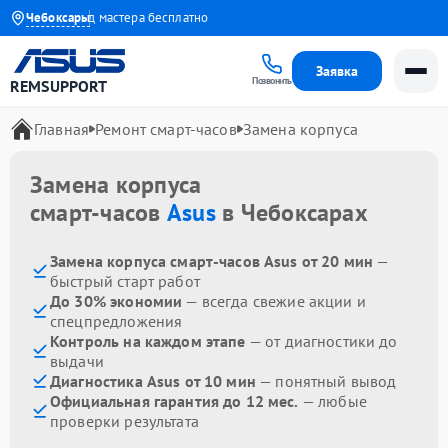
 года
Чебоксары
Выезд мастера бесплатно
Заявка
Позвонить
REMSUPPORT
Главная
Ремонт смарт-часов
Замена корпуса
Замена корпуса
смарт-часов
Asus
в Чебоксарах
Замена корпуса смарт-часов Asus от 20 мин
—
быстрый старт работ
До 30% экономии
— всегда свежие акции и
спецпредложения
Контроль на каждом этапе
— от диагностики до
выдачи
Диагностика Asus от 10 мин
— понятный вывод
Официальная гарантия до 12 мес.
— любые
проверки результата