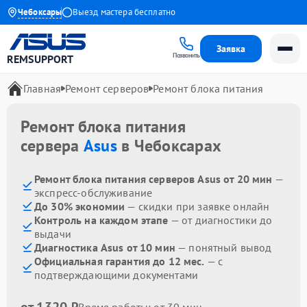
тия до 1 года
Чебоксары
Выезд мастера бесплатно
Заявка
Позвонить
REMSUPPORT
Главная
Ремонт серверов
Ремонт блока питания
Ремонт блока питания
сервера
Asus
в Чебоксарах
Ремонт блока питания серверов Asus от 20 мин
—
экспресс-обслуживание
До 30% экономии
— скидки при заявке онлайн
Контроль на каждом этапе
— от диагностики до
выдачи
Диагностика Asus от 10 мин
— понятный вывод
Официальная гарантия до 12 мес.
— с
подтверждающими документами