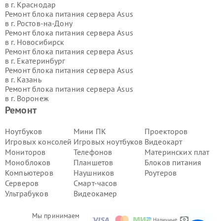
в г.
Краснодар
Ремонт блока питания сервера Asus
в г.
Ростов-на-Дону
Ремонт блока питания сервера Asus
в г.
Новосибирск
Ремонт блока питания сервера Asus
в г.
Екатеринбург
Ремонт блока питания сервера Asus
в г.
Казань
Ремонт блока питания сервера Asus
в г.
Воронеж
Ремонт блока питания сервера Asus
Ремонт
в г.
Волгоград
Ремонт блока питания сервера Asus
Ноутбуков
Мини ПК
Проекторов
в г.
Самара
Игровых консолей
Игровых ноутбуков
Видеокарт
Ремонт блока питания сервера Asus
Мониторов
Телефонов
Материнских плат
в г.
Пермь
Моноблоков
Планшетов
Блоков питания
Ремонт блока питания сервера Asus
Компьютеров
Наушников
Роутеров
в г.
Красноярск
Ремонт блока питания сервера Asus
Серверов
Смарт-часов
в г.
Ижевск
Ультрабуков
Видеокамер
Ремонт блока питания сервера Asus
в г.
Челябинск
Мы принимаем
Ремонт блока питания сервера Asus