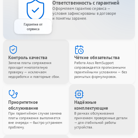
Ответственность с гарантией
Оформляем гарантию сервиса —
условия зафиксированы в договоре
и понятны заранее.
Гарантия от
сервиса
Контроль качества
Чёткие обязательства
Замена платы сопряжения
Работа Asus RemSupport
проходит многоэтапную
сопровождается прописанными
проверку — исключаем
гарантийными условиями — без
недоработки и повторные сбои.
размытых формулировок.
Приоритетное
Надёжные
обслуживание
комплектующие
При гарантийном случае замена
В рамках обслуживания
платы сопряжения выполняется
применяем проверенные детали
вне очереди — быстро устраняем
— для стабильной работы
проблему.
устройства.