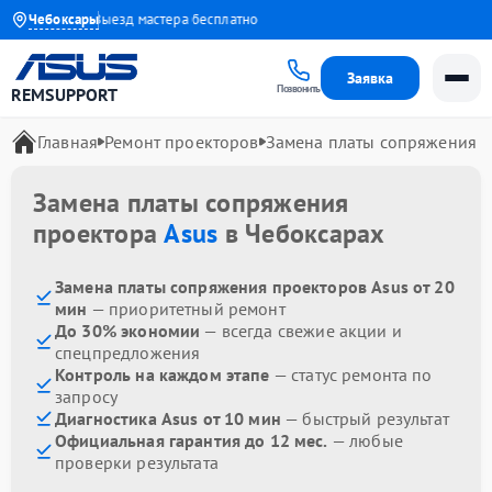
до 1 года
Чебоксары
Выезд мастера бесплатно
Заявка
Позвонить
REMSUPPORT
Главная
Ремонт проекторов
Замена платы сопряжения
Замена платы сопряжения
проектора
Asus
в Чебоксарах
Замена платы сопряжения проекторов Asus от 20
мин
— приоритетный ремонт
До 30% экономии
— всегда свежие акции и
спецпредложения
Контроль на каждом этапе
— статус ремонта по
запросу
Диагностика Asus от 10 мин
— быстрый результат
Официальная гарантия до 12 мес.
— любые
проверки результата