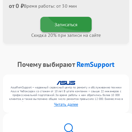
от 0 ₽
Время работы: от 30 мин
Записаться
Скидка 20% при записи на сайте
Почему выбирают
RemSupport
AsusRemSupport — надежный сервисный центр по ремонту и обслуживанию техники
Asus в Чебоксарах со стажем от 10 лет. В штате компании — свыше 22 инженеров с
профессиональной подготовкой. За время работы к нам обратились более 10 000
клиентов, а также выполнено общее число ремонтов превысило 12 000. Ежемесячно в
сервисный центр поступает более 300 обращений, включая , , . Мы устраняем поломки
Читать далее
любой сложности и обеспечиваем надежный результат благодаря отлаженным
процессам ремонта.