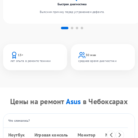
Быстрая диагностика
Выясним причину перед устранением дефекта.
13+
30 мин
лет опыта в ремонте техники
среднее время диагностики
Цены на ремонт
Asus
в Чебоксарах
Что сломалось?
Ноутбук
Игровая консоль
Монитор
Моноблок