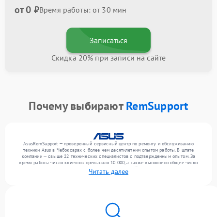
от 0 ₽
Время работы: от 30 мин
Записаться
Скидка 20% при записи на сайте
Почему выбирают
RemSupport
AsusRemSupport — проверенный сервисный центр по ремонту и обслуживанию
техники Asus в Чебоксарах с более чем десятилетним опытом работы. В штате
компании — свыше 22 технических специалистов с подтвержденным опытом. За
время работы число клиентов превысило 10 000, а также выполнено общее число
ремонтов превысило 12 000. Ежемесячно в сервисный центр поступает более 300
Читать далее
обращений, включая , , . Мы выполняем ремонт различного уровня сложности и
предлагаем стабильный уровень сервиса благодаря отлаженным процессам ремонта.