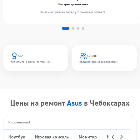
Быстрая диагностика
Выясним причину перед устранением дефекта.
13+
30 мин
лет опыта в ремонте техники
среднее время диагностики
Цены на ремонт
Asus
в Чебоксарах
Что сломалось?
Ноутбук
Игровая консоль
Монитор
Моноблок