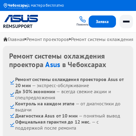
 года
Чебоксары
Выезд мастера бесплатно
Заявка
Позвонить
REMSUPPORT
Главная
Ремонт проекторов
Ремонт системы охлаждения
Ремонт системы охлаждения
проектора
Asus
в Чебоксарах
Ремонт системы охлаждения проекторов Asus от
20 мин
— экспресс-обслуживание
До 30% экономии
— всегда свежие акции и
спецпредложения
Контроль на каждом этапе
— от диагностики до
выдачи
Диагностика Asus от 10 мин
— понятный вывод
Официальная гарантия до 12 мес.
— с
поддержкой после ремонта