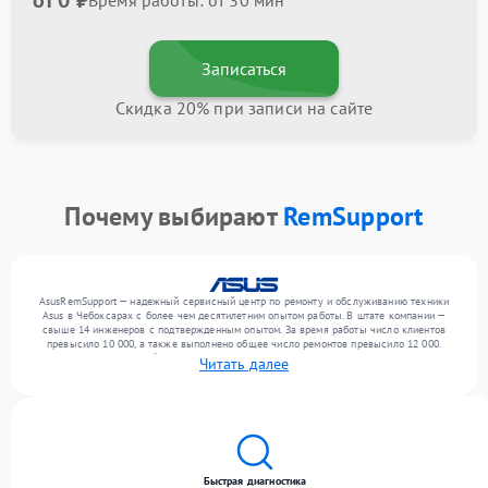
от 0 ₽
Время работы: от 30 мин
Записаться
Скидка 20% при записи на сайте
Почему выбирают
RemSupport
AsusRemSupport — надежный сервисный центр по ремонту и обслуживанию техники
Asus в Чебоксарах с более чем десятилетним опытом работы. В штате компании —
свыше 14 инженеров с подтвержденным опытом. За время работы число клиентов
превысило 10 000, а также выполнено общее число ремонтов превысило 12 000.
Ежемесячно в сервисный центр поступает свыше 300 единиц техники, включая , , . Мы
Читать далее
устраняем поломки любой сложности и предлагаем стабильный уровень сервиса
благодаря квалификации мастеров.
Быстрая диагностика