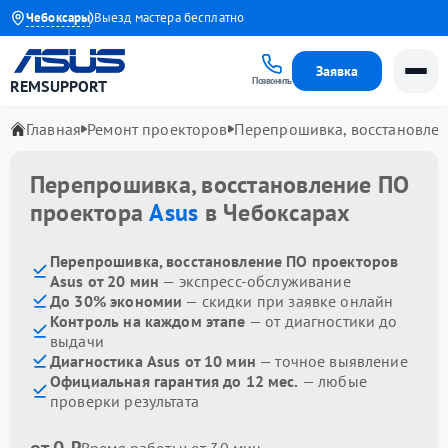
 до 1 года
Чебоксары
Выезд мастера бесплатно
Заявка
Позвонить
REMSUPPORT
Главная
Ремонт проекторов
Перепрошивка, восстановле
Перепрошивка, восстановление ПО
проектора
Asus
в Чебоксарах
Перепрошивка, восстановление ПО проекторов
Asus от 20 мин
— экспресс-обслуживание
До 30% экономии
— скидки при заявке онлайн
Контроль на каждом этапе
— от диагностики до
выдачи
Диагностика Asus от 10 мин
— точное выявление
Официальная гарантия до 12 мес.
— любые
проверки результата