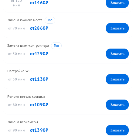
120
1460
Замена южного моста
2860
70
Замена шим-контроллера
4290
50
Настройка Wi-Fi
1130
50
Ремонт петель крышки
1090
80
Замена вебкамеры
1390
90