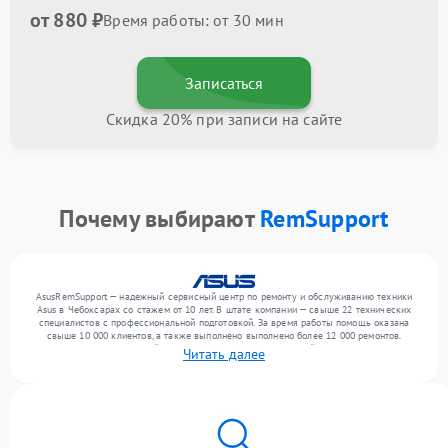
от 880 ₽
Время работы: от 30 мин
Записаться
Скидка 20% при записи на сайте
Почему выбирают
RemSupport
AsusRemSupport — надежный сервисный центр по ремонту и обслуживанию техники
Asus в Чебоксарах со стажем от 10 лет. В штате компании — свыше 22 технических
специалистов с профессиональной подготовкой. За время работы помощь оказана
свыше 10 000 клиентов, а также выполнено выполнено более 12 000 ремонтов.
Ежемесячно в сервисный центр поступает более 300 устройств, включая , , . Мы
Читать далее
работаем с широким спектром неисправностей и обеспечиваем надежный результат
благодаря квалификации мастеров.