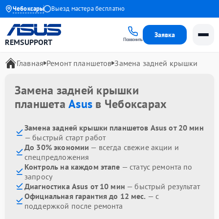
ия до 1 года
Чебоксары
Выезд мастера бесплатно
Заявка
Позвонить
REMSUPPORT
Главная
Ремонт планшетов
Замена задней крышки
Замена задней крышки
планшета
Asus
в Чебоксарах
Замена задней крышки планшетов Asus от 20 мин
— быстрый старт работ
До 30% экономии
— всегда свежие акции и
спецпредложения
Контроль на каждом этапе
— статус ремонта по
запросу
Диагностика Asus от 10 мин
— быстрый результат
Официальная гарантия до 12 мес.
— с
поддержкой после ремонта