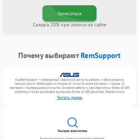
Записаться
Скидка 20% при записи на сайте
Почему выбирают
RemSupport
AsusRemSupport — проверенный сервисный центр по ремонту и обслуживанию
техники Asus в Чебоксарах со стажем от 10 лет. В штате компании — свыше 22
мастеров с подтвержденным опытом. За время работы к нам обратились более 10 000
клиентов, а также выполнено выполнено более 12 000 ремонтов. Ежемесячно в
сервисный центр поступает свыше 300 единиц техники, включая , , . Мы беремся за
Читать далее
задачи любой сложности и поддерживаем высокий стандарт качества благодаря
использованию современного оборудования.
Быстрая диагностика
Выясним причину перед устранением дефекта.