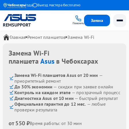
арантия до 1 года
Чебоксары
Выезд мастера бесплатно
Заявка
Позвонить
REMSUPPORT
Главная
Ремонт планшетов
Замена Wi-Fi
Замена Wi-Fi
планшета
Asus
в Чебоксарах
Замена Wi-Fi планшетов Asus от 20 мин
—
приоритетный ремонт
До 30% экономии
— скидки при заявке онлайн
Контроль на каждом этапе
— прозрачный процесс
Диагностика Asus от 10 мин
— быстрый результат
Официальная гарантия до 12 мес.
— любые
проверки результата
от 550 ₽
Время работы: от 30 мин