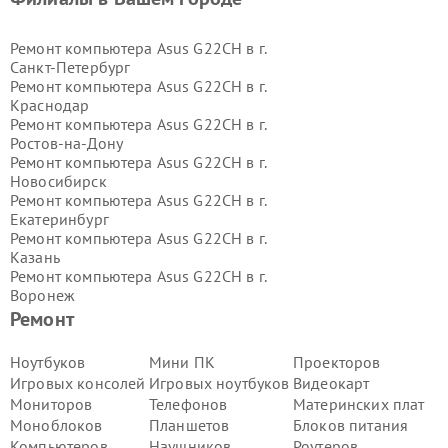
Ремонт компьютера Asus G22CH в г.
Санкт-Петербург
Ремонт компьютера Asus G22CH в г.
Краснодар
Ремонт компьютера Asus G22CH в г.
Ростов-на-Дону
Ремонт компьютера Asus G22CH в г.
Новосибирск
Ремонт компьютера Asus G22CH в г.
Екатеринбург
Ремонт компьютера Asus G22CH в г.
Казань
Ремонт компьютера Asus G22CH в г.
Воронеж
Ремонт компьютера Asus G22CH в г.
Ремонт
Волгоград
Ремонт компьютера Asus G22CH в г.
Ноутбуков
Мини ПК
Проекторов
Самара
Игровых консолей
Игровых ноутбуков
Видеокарт
Ремонт компьютера Asus G22CH в г.
Мониторов
Телефонов
Материнских плат
Пермь
Моноблоков
Планшетов
Блоков питания
Ремонт компьютера Asus G22CH в г.
Компьютеров
Наушников
Роутеров
Красноярск