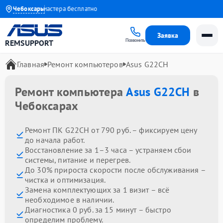
а
Выезд мастера бесплатно
Чебоксары
Заявка
Позвонить
REMSUPPORT
Главная
Ремонт компьютеров
Asus G22CH
Ремонт компьютера
Asus G22CH
в
Чебоксарах
Ремонт ПК G22CH от 790 руб. – фиксируем цену
до начала работ.
Восстановление за 1–3 часа – устраняем сбои
системы, питание и перегрев.
До 30% прироста скорости после обслуживания –
чистка и оптимизация.
Замена комплектующих за 1 визит – всё
необходимое в наличии.
Диагностика 0 руб. за 15 минут – быстро
определим проблему.