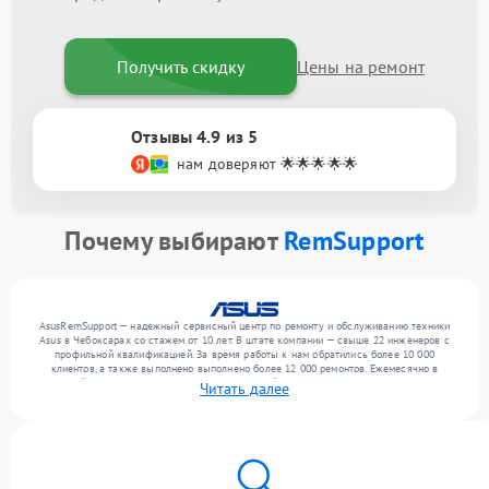
Получить скидку
Цены на ремонт
Отзывы 4.9 из 5
нам доверяют 🌟🌟🌟🌟🌟
Почему выбирают
RemSupport
AsusRemSupport — надежный сервисный центр по ремонту и обслуживанию техники
Asus в Чебоксарах со стажем от 10 лет. В штате компании — свыше 22 инженеров с
профильной квалификацией. За время работы к нам обратились более 10 000
клиентов, а также выполнено выполнено более 12 000 ремонтов. Ежемесячно в
сервисный центр поступает более 300 обращений, включая , , . Мы устраняем поломки
Читать далее
любой сложности и поддерживаем высокий стандарт качества благодаря
использованию современного оборудования.