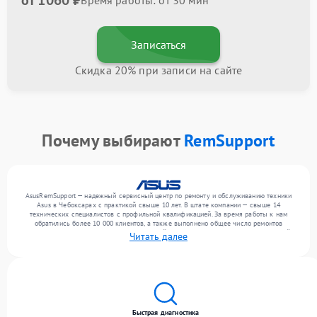
от 1060 ₽
Время работы: от 30 мин
Записаться
Скидка 20% при записи на сайте
Почему выбирают
RemSupport
AsusRemSupport — надежный сервисный центр по ремонту и обслуживанию техники
Asus в Чебоксарах с практикой свыше 10 лет. В штате компании — свыше 14
технических специалистов с профильной квалификацией. За время работы к нам
обратились более 10 000 клиентов, а также выполнено общее число ремонтов
превысило 12 000. Ежемесячно в сервисный центр поступает более 300 обращений,
Читать далее
включая , , . Мы беремся за задачи любой сложности и гарантируем высокое
качество обслуживания благодаря квалификации мастеров.
Быстрая диагностика