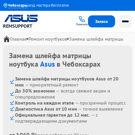
о 1 года
Чебоксары
Выезд мастера бесплатно
Заявка
Позвонить
REMSUPPORT
Главная
Ремонт ноутбуков
Замена шлейфа матрицы
Замена шлейфа матрицы
ноутбука
Asus
в Чебоксарах
Замена шлейфа матрицы ноутбуков Asus от 20
мин
— приоритетный ремонт
До 30% экономии
— всегда свежие акции и
спецпредложения
Контроль на каждом этапе
— прозрачный процесс
Диагностика Asus от 10 мин
— точное выявление
Официальная гарантия до 12 мес.
— с
подтверждающими документами