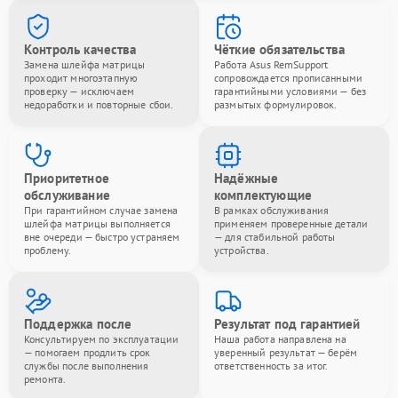
Контроль качества
Чёткие обязательства
Замена шлейфа матрицы
Работа Asus RemSupport
проходит многоэтапную
сопровождается прописанными
проверку — исключаем
гарантийными условиями — без
недоработки и повторные сбои.
размытых формулировок.
Приоритетное
Надёжные
обслуживание
комплектующие
При гарантийном случае замена
В рамках обслуживания
шлейфа матрицы выполняется
применяем проверенные детали
вне очереди — быстро устраняем
— для стабильной работы
проблему.
устройства.
Поддержка после
Результат под гарантией
Консультируем по эксплуатации
Наша работа направлена на
— помогаем продлить срок
уверенный результат — берём
службы после выполнения
ответственность за итог.
ремонта.