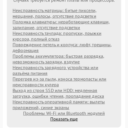
Неисправность матрицы: битые пиксели,
мерцание, полосы, отсутствие подсветки
Поломка клавиатуры: неработающие клавиши,
залипание, отсутствие подсветки
Неисправность тачпада: пропуски, прыжки
курсора, полный отказ
Повреждение петель и корпуса: люфт, трещины,
деформация
Проблемы аккумулятора: быстрая разрядка,
невозможность зарядки, вздутие
Неисправность зарядного устройства или
разъёма питания
Перегрев из‑за пыли, износа термопасты или
неисправности кулера
Выход из строя SSD или HDD: медленная
загрузка, ошибки чтения, пропадание диска
Неисправность оперативной памяти: вылеты
приложений, синие экраны
Проблемы Wi‑Fi или Bluetooth модулей
Показать еще