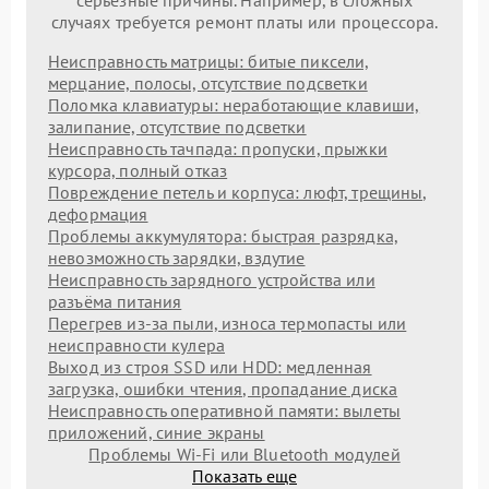
случаях требуется ремонт платы или процессора.
Неисправность матрицы: битые пиксели,
мерцание, полосы, отсутствие подсветки
Поломка клавиатуры: неработающие клавиши,
залипание, отсутствие подсветки
Неисправность тачпада: пропуски, прыжки
курсора, полный отказ
Повреждение петель и корпуса: люфт, трещины,
деформация
Проблемы аккумулятора: быстрая разрядка,
невозможность зарядки, вздутие
Неисправность зарядного устройства или
разъёма питания
Перегрев из‑за пыли, износа термопасты или
неисправности кулера
Выход из строя SSD или HDD: медленная
загрузка, ошибки чтения, пропадание диска
Неисправность оперативной памяти: вылеты
приложений, синие экраны
Проблемы Wi‑Fi или Bluetooth модулей
Показать еще