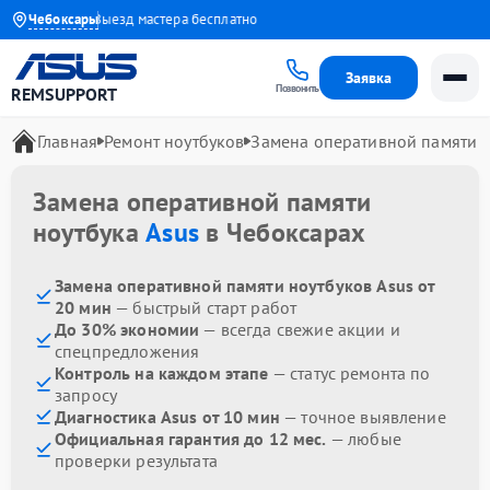
до 1 года
Чебоксары
Выезд мастера бесплатно
Заявка
Позвонить
REMSUPPORT
Главная
Ремонт ноутбуков
Замена оперативной памяти
Замена оперативной памяти
ноутбука
Asus
в Чебоксарах
Замена оперативной памяти ноутбуков Asus от
20 мин
— быстрый старт работ
До 30% экономии
— всегда свежие акции и
спецпредложения
Контроль на каждом этапе
— статус ремонта по
запросу
Диагностика Asus от 10 мин
— точное выявление
Официальная гарантия до 12 мес.
— любые
проверки результата