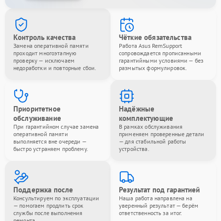
Контроль качества
Чёткие обязательства
Замена оперативной памяти
Работа Asus RemSupport
проходит многоэтапную
сопровождается прописанными
проверку — исключаем
гарантийными условиями — без
недоработки и повторные сбои.
размытых формулировок.
Приоритетное
Надёжные
обслуживание
комплектующие
При гарантийном случае замена
В рамках обслуживания
оперативной памяти
применяем проверенные детали
выполняется вне очереди —
— для стабильной работы
быстро устраняем проблему.
устройства.
Поддержка после
Результат под гарантией
Консультируем по эксплуатации
Наша работа направлена на
— помогаем продлить срок
уверенный результат — берём
службы после выполнения
ответственность за итог.
ремонта.