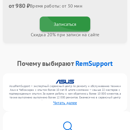
от 980 ₽
Время работы: от 30 мин
Записаться
Скидка 20% при записи на сайте
Почему выбирают
RemSupport
AsusRemSupport — экспертный сервисный центр по ремонту и обслуживанию техники
Asus в Чебоксарах с опытом более 10 лет. В штате компании — свыше 22 мастеров с
подтвержденным опытом. За время работы к нам обратились более 10 000 клиентов, а
также выполнено выполнено более 12 000 ремонтов. Ежемесячно в сервисный центр
поступает от 300 устройств, включая , , . Мы выполняем ремонт различного уровня
Читать далее
сложности и обеспечиваем надежный результат благодаря отлаженным процессам
ремонта.