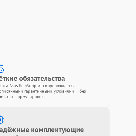
ёткие обязательства
бота Asus RemSupport сопровождается
описанными гарантийными условиями — без
змытых формулировок.
адёжные комплектующие