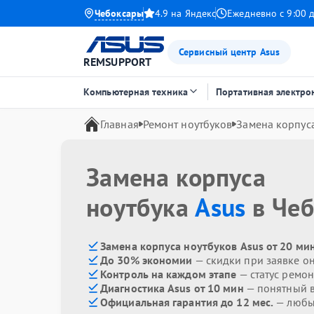
Чебоксары
4.9 на Яндекс
Ежедневно с 9:00 
Сервисный центр Asus
REMSUPPORT
Компьютерная техника
Портативная электро
Главная
Ремонт ноутбуков
Замена корпус
Замена корпуса
ноутбука
Asus
в Чеб
Замена корпуса ноутбуков Asus от 20 ми
До 30% экономии
— скидки при заявке о
Контроль на каждом этапе
— статус ремон
Диагностика Asus от 10 мин
— понятный 
Официальная гарантия до 12 мес.
— любые