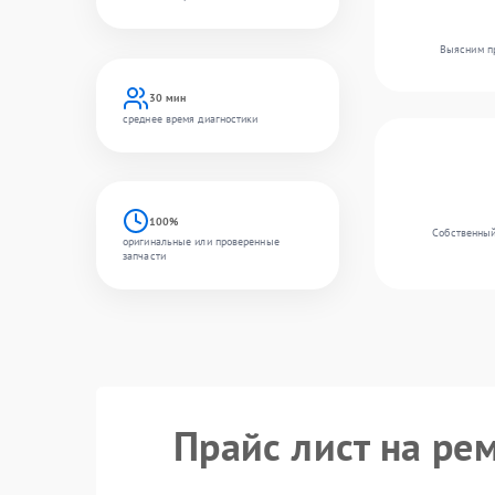
Выясним пр
30 мин
среднее время диагностики
100%
Собственный
оригинальные или проверенные
запчасти
Прайс лист на ре