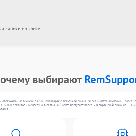
и записи на сайте
очему выбирают
RemSuppo
 обслуживанию техники Asus в Чебоксарах с практикой свыше 10 лет. В штате компании — более 1
ее 12 000 ремонтов. Ежемесячно в сервисный центр поступает более 300 обращений, включая , , .
ования.