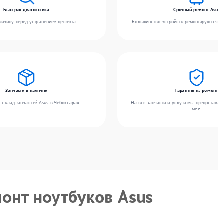
Быстрая диагностика
Срочный ремонт Asu
ичину перед устранением дефекта.
Большинство устройств ремонтируются 
Запчасти в наличии
Гарантия на ремонт
 склад запчастей Asus в Чебоксарах.
На все запчасти и услуги мы предостав
мес.
монт ноутбуков Asus