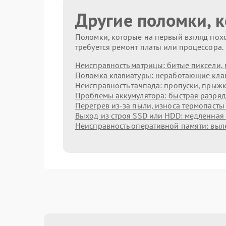
Другие поломки, 
Поломки, которые на первый взгляд похо
требуется ремонт платы или процессора.
Неисправность матрицы: битые пиксели, 
Поломка клавиатуры: неработающие клав
Неисправность тачпада: пропуски, прыжк
Проблемы аккумулятора: быстрая разрядк
Перегрев из‑за пыли, износа термопасты
Выход из строя SSD или HDD: медленная 
Неисправность оперативной памяти: выл