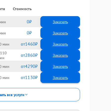
нта
Стоимость
0
Заказать
0
Заказать
1460
0
110
2860
4290
0
1130
0
зать все услуги