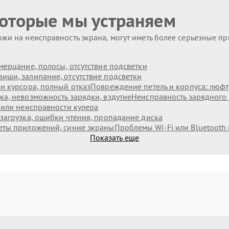
которые мы устраняем
жи на неисправность экрана, могут иметь более серьезные п
мерцание, полосы, отсутствие подсветки
иши, залипание, отсутствие подсветки
и курсора, полный отказ
Повреждение петель и корпуса: люф
а, невозможность зарядки, вздутие
Неисправность зарядного 
 или неисправности кулера
загрузка, ошибки чтения, пропадание диска
еты приложений, синие экраны
Проблемы Wi‑Fi или Bluetooth
Показать еще