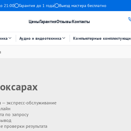
до 21:00
Гарантия до 1 года
Выезд мастера бесплатно
Цены
Гарантия
Отзывы
Контакты
ника
Аудио и видеотехника
Компьютерные комплектующи
а
оксарах
н
— экспресс-обслуживание
нлайн
та по запросу
вывод
 проверки результата