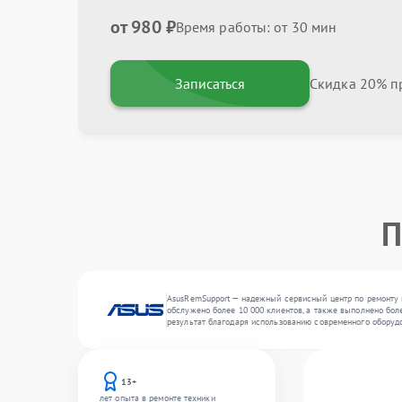
от 980 ₽
Время работы: от 30 мин
Записаться
Скидка 20% пр
П
AsusRemSupport — надежный сервисный центр по ремонту и
обслужено более 10 000 клиентов, а также выполнено бол
результат благодаря использованию современного оборуд
13+
лет опыта в ремонте техники