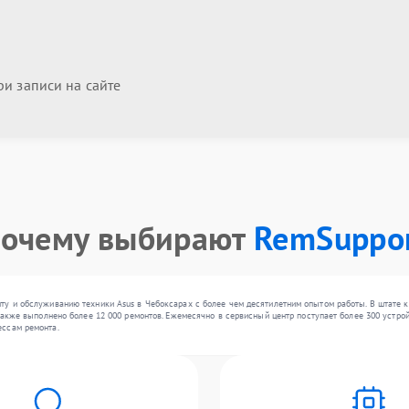
и записи на сайте
очему выбирают
RemSuppo
ту и обслуживанию техники Asus в Чебоксарах с более чем десятилетним опытом работы. В штате к
также выполнено более 12 000 ремонтов. Ежемесячно в сервисный центр поступает более 300 устрой
ессам ремонта.