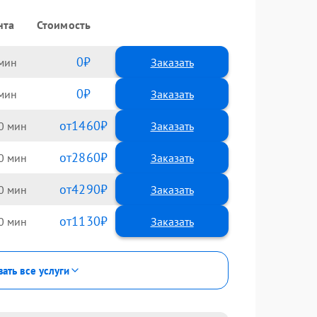
нта
Стоимость
0
Заказать
0
Заказать
1460
0
2860
0
4290
0
1130
0
зать все услуги