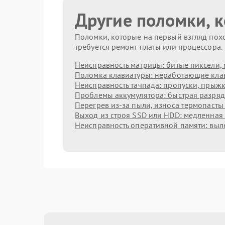
Другие поломки, 
Поломки, которые на первый взгляд похо
требуется ремонт платы или процессора.
Неисправность матрицы: битые пиксели, 
Поломка клавиатуры: неработающие клав
Неисправность тачпада: пропуски, прыжк
Проблемы аккумулятора: быстрая разрядк
Перегрев из‑за пыли, износа термопасты
Выход из строя SSD или HDD: медленная 
Неисправность оперативной памяти: выл