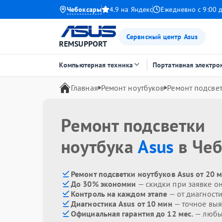
Чебоксары
4.9 на Яндекс
Ежедневно с 9:00 
Сервисный центр Asus
REMSUPPORT
Компьютерная техника
Портативная электро
Главная
Ремонт ноутбуков
Ремонт подсве
Ремонт подсветки
ноутбука
Asus
в Чеб
Ремонт подсветки ноутбуков Asus от 20 
До 30% экономии
— скидки при заявке о
Контроль на каждом этапе
— от диагност
Диагностика Asus от 10 мин
— точное вы
Официальная гарантия до 12 мес.
— любые