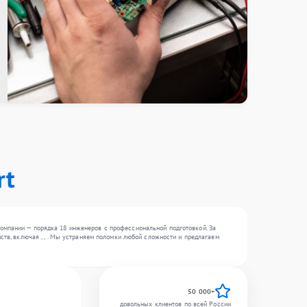
rt
омпании — порядка 18 инженеров с профессиональной подготовкой. За
ств, включая , , . Мы устраняем поломки любой сложности и предлагаем
50 000+
довольных клиентов по всей России