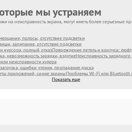
которые мы устраняем
жи на неисправность экрана, могут иметь более серьезные п
мерцание, полосы, отсутствие подсветки
иши, залипание, отсутствие подсветки
и курсора, полный отказ
Повреждение петель и корпуса: люф
а, невозможность зарядки, вздутие
Неисправность зарядного 
 или неисправности кулера
загрузка, ошибки чтения, пропадание диска
еты приложений, синие экраны
Проблемы Wi‑Fi или Bluetooth
Показать еще