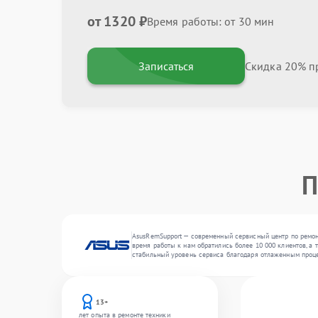
от 1320 ₽
Время работы: от 30 мин
Записаться
Скидка 20% пр
П
AsusRemSupport — современный сервисный центр по ремон
время работы к нам обратились более 10 000 клиентов, а 
стабильный уровень сервиса благодаря отлаженным проц
13+
лет опыта в ремонте техники