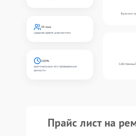
Выясним пр
30 мин
среднее время диагностики
100%
Собственный
оригинальные или проверенные
запчасти
Прайс лист на ре