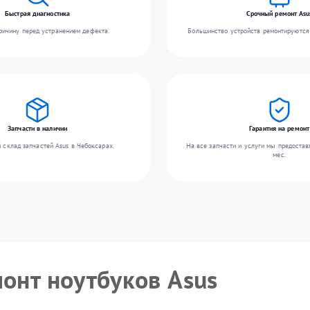
Быстрая диагностика
Срочный ремонт Asu
ичину перед устранением дефекта.
Большинство устройств ремонтируются 
Запчасти в наличии
Гарантия на ремонт
 склад запчастей Asus в Чебоксарах.
На все запчасти и услуги мы предостав
мес.
монт ноутбуков Asus