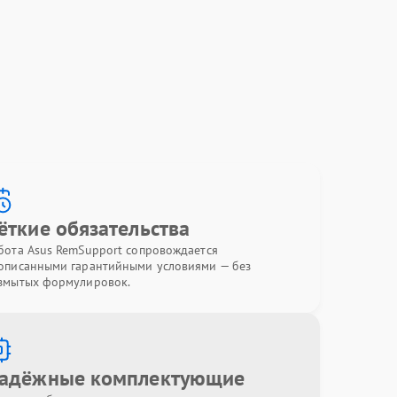
ёткие обязательства
бота Asus RemSupport сопровождается
описанными гарантийными условиями — без
змытых формулировок.
адёжные комплектующие