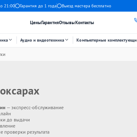
до 21:00
Гарантия до 1 года
Выезд мастера бесплатно
Цены
Гарантия
Отзывы
Контакты
ника
Аудио и видеотехника
Компьютерные комплектующи
тки
оксарах
мин
— экспресс-обслуживание
нлайн
ики до выдачи
явление
 проверки результата