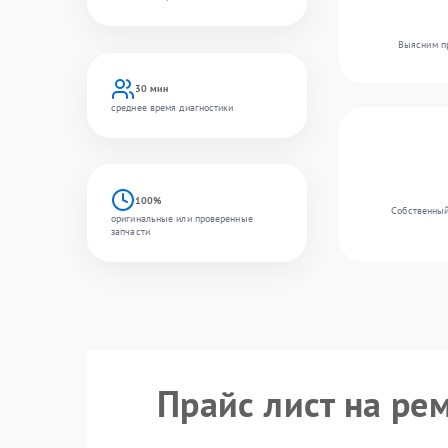
Выясним пр
30 мин
среднее время диагностики
100%
Собственный
оригинальные или проверенные
запчасти
Прайс лист на ре