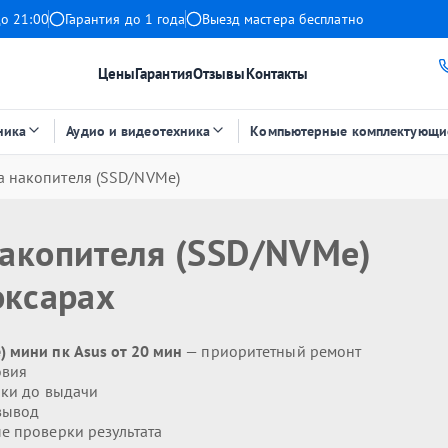
до 21:00
Гарантия до 1 года
Выезд мастера бесплатно
Цены
Гарантия
Отзывы
Контакты
ника
Аудио и видеотехника
Компьютерные комплектующи
а накопителя (SSD/NVMe)
накопителя (SSD/NVMe)
оксарах
 мини пк Asus от 20 мин
— приоритетный ремонт
овия
ики до выдачи
вывод
 проверки результата