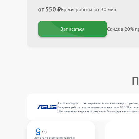
от 550 ₽
Время работы: от 30 мин
Записаться
Скидка 20% пр
П
AsusRemSupport — экспертный сервисный центр по ремонт
За время работы число клиентов превысило 10 000, а такж
обеспечиваем надежный результат благодаря квалификац
13+
лет опыта в ремонте техники