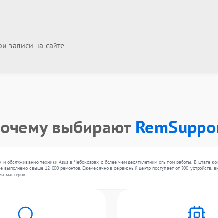
и записи на сайте
очему выбирают
RemSuppo
у и обслуживанию техники Asus в Чебоксарах с более чем десятилетним опытом работы. В штате к
е выполнено свыше 12 000 ремонтов. Ежемесячно в сервисный центр поступает от 300 устройств, вк
ии мастеров.