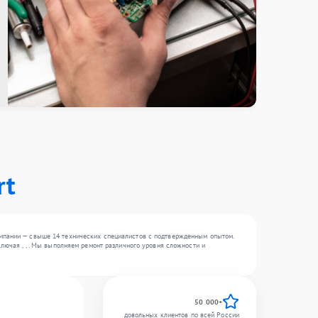
rt
омпании — свыше 14 технических специалистов с подтвержденным опытом.
лючая , , . Мы выполняем ремонт различного уровня сложности и
50 000+
довольных клиентов по всей России