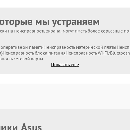
которые мы устраняем
жи на неисправность экрана, могут иметь более серьезные п
оперативной памяти
Неисправность материнской платы
Неисп
t)
Неисправность блока питания
Неисправность Wi-Fi/Bluetoot
ность сетевой карты
Показать еще
ники Asus