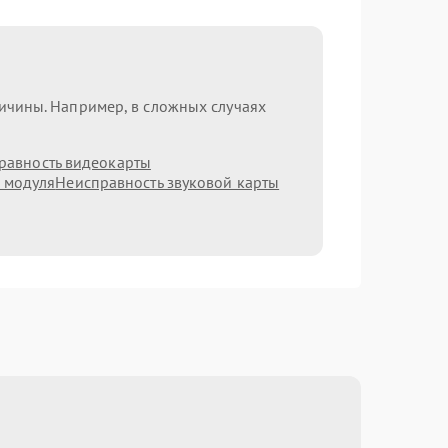
ричины. Например, в сложных случаях
равность видеокарты
h модуля
Неисправность звуковой карты