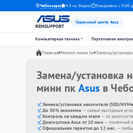
Чебоксары
4.9 на Яндекс
Ежедневно с 9:00 
Сервисный центр Asus
REMSUPPORT
Компьютерная техника
Портативная электро
Главная
Ремонт мини пк
Замена/установк
Замена/установка 
мини пк
Asus
в Чеб
Замена/установка накопителя (SSD/NVMe)
До 30% экономии
— самые выгодные усл
Контроль на каждом этапе
— от диагност
Диагностика Asus от 10 мин
— понятный 
Официальная гарантия до 12 мес.
— любые