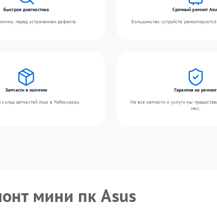
Быстрая диагностика
Срочный ремонт Asu
ичину перед устранением дефекта.
Большинство устройств ремонтируются 
Запчасти в наличии
Гарантия на ремонт
 склад запчастей Asus в Чебоксарах.
На все запчасти и услуги мы предостав
мес.
монт мини пк Asus