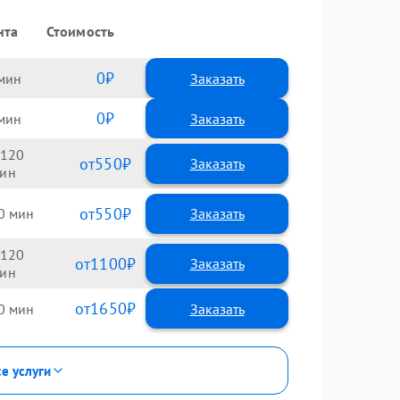
нта
Стоимость
0
Заказать
0
Заказать
120
550
550
0
120
1100
1650
0
се услуги