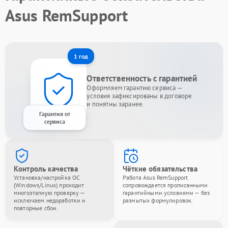
Asus RemSupport
1 год
Ответственность с гарантией
Оформляем гарантию сервиса —
условия зафиксированы в договоре
и понятны заранее.
Гарантия от
сервиса
Контроль качества
Чёткие обязательства
Установка/настройка ОС
Работа Asus RemSupport
(Windows/Linux) проходит
сопровождается прописанными
многоэтапную проверку —
гарантийными условиями — без
исключаем недоработки и
размытых формулировок.
повторные сбои.