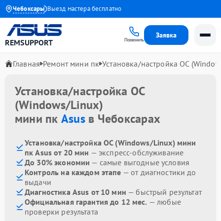
я до 1 года
Чебоксары
Выезд мастера бесплатно
Заявка
Позвонить
REMSUPPORT
Главная
Ремонт мини пк
Установка/настройка ОС (Window
Установка/настройка ОС
(Windows/Linux)
мини пк
Asus
в Чебоксарах
Установка/настройка ОС (Windows/Linux) мини
пк Asus от 20 мин
— экспресс-обслуживание
До 30% экономии
— самые выгодные условия
Контроль на каждом этапе
— от диагностики до
выдачи
Диагностика Asus от 10 мин
— быстрый результат
Официальная гарантия до 12 мес.
— любые
проверки результата