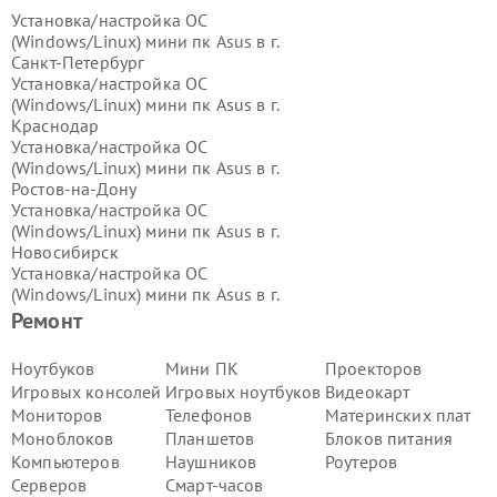
Установка/настройка ОС
(Windows/Linux) мини пк Asus в г.
Санкт-Петербург
Установка/настройка ОС
(Windows/Linux) мини пк Asus в г.
Краснодар
Установка/настройка ОС
(Windows/Linux) мини пк Asus в г.
Ростов-на-Дону
Установка/настройка ОС
(Windows/Linux) мини пк Asus в г.
Новосибирск
Установка/настройка ОС
(Windows/Linux) мини пк Asus в г.
Екатеринбург
Ремонт
Установка/настройка ОС
(Windows/Linux) мини пк Asus в г.
Ноутбуков
Мини ПК
Проекторов
Казань
Игровых консолей
Игровых ноутбуков
Видеокарт
Установка/настройка ОС
Мониторов
Телефонов
Материнских плат
(Windows/Linux) мини пк Asus в г.
Моноблоков
Планшетов
Блоков питания
Воронеж
Компьютеров
Наушников
Роутеров
Установка/настройка ОС
(Windows/Linux) мини пк Asus в г.
Серверов
Смарт-часов