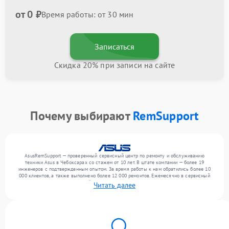
от 0 ₽
Время работы: от 30 мин
Записаться
Скидка 20% при записи на сайте
Почему выбирают
RemSupport
AsusRemSupport — проверенный сервисный центр по ремонту и обслуживанию
техники Asus в Чебоксарах со стажем от 10 лет. В штате компании — более 19
инженеров с подтвержденным опытом. За время работы к нам обратились более 10
000 клиентов, а также выполнено более 12 000 ремонтов. Ежемесячно в сервисный
центр поступает от 300 устройств, включая , , . Мы выполняем ремонт различного
Читать далее
уровня сложности и гарантируем высокое качество обслуживания благодаря
отлаженным процессам ремонта.