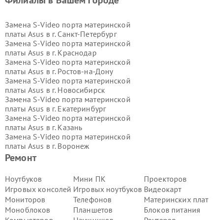
Филиалы в Вашем городе
Замена S-Video порта материнской
платы Asus в г.
Санкт-Петербург
Замена S-Video порта материнской
платы Asus в г.
Краснодар
Замена S-Video порта материнской
платы Asus в г.
Ростов-на-Дону
Замена S-Video порта материнской
платы Asus в г.
Новосибирск
Замена S-Video порта материнской
платы Asus в г.
Екатеринбург
Замена S-Video порта материнской
платы Asus в г.
Казань
Замена S-Video порта материнской
платы Asus в г.
Воронеж
Замена S-Video порта материнской
Ремонт
платы Asus в г.
Волгоград
Замена S-Video порта материнской
Ноутбуков
Мини ПК
Проекторов
платы Asus в г.
Самара
Игровых консолей
Игровых ноутбуков
Видеокарт
Замена S-Video порта материнской
Мониторов
Телефонов
Материнских плат
платы Asus в г.
Пермь
Моноблоков
Планшетов
Блоков питания
Замена S-Video порта материнской