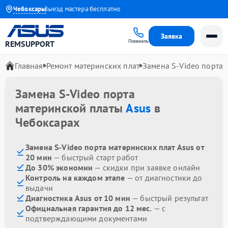
до 1 года
Чебоксары
Выезд мастера бесплатно
Заявка
Позвонить
REMSUPPORT
Главная
Ремонт материнских плат
Замена S-Video порта
Замена S-Video порта
материнской платы
Asus
в
Чебоксарах
Замена S-Video порта материнских плат Asus от
20 мин
— быстрый старт работ
До 30% экономии
— скидки при заявке онлайн
Контроль на каждом этапе
— от диагностики до
выдачи
Диагностика Asus от 10 мин
— быстрый результат
Официальная гарантия до 12 мес.
— с
подтверждающими документами