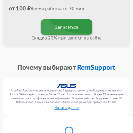
от 100 ₽
Время работы: от 30 мин
Записаться
Скидка 20% при записи на сайте
Почему выбирают
RemSupport
AsusRemSupport — надежный сервисный центр по ремонту и обслуживанию техники
Asus в Чебоксарах с опытом более 10 лет. В штате компании — более 19 технических
специалистов с профильной квалификацией. За время работы обслужено более 10
000 клиентов, а также выполнено общее число ремонтов превысило 12 000.
Ежемесячно в сервисный центр поступает свыше 300 единиц техники, включая , , . Мы
Читать далее
работаем с широким спектром неисправностей и обеспечиваем надежный результат
благодаря квалификации мастеров.