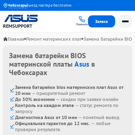
до 1 года
Чебоксары
Выезд мастера бесплатно
Заявка
Позвонить
REMSUPPORT
Главная
Ремонт материнских плат
Замена батарейки BIOS
Замена батарейки BIOS
материнской платы
Asus
в
Чебоксарах
Замена батарейки bios материнских плат Asus от
20 мин
— приоритетный ремонт
До 30% экономии
— скидки при заявке онлайн
Контроль на каждом этапе
— статус ремонта по
запросу
Диагностика Asus от 10 мин
— понятный вывод
Официальная гарантия до 12 мес.
— любые
проверки результата