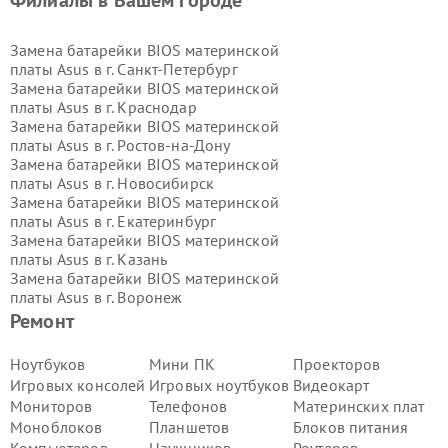
Филиалы в Вашем городе
Замена батарейки BIOS материнской
платы Asus в г.
Санкт-Петербург
Замена батарейки BIOS материнской
платы Asus в г.
Краснодар
Замена батарейки BIOS материнской
платы Asus в г.
Ростов-на-Дону
Замена батарейки BIOS материнской
платы Asus в г.
Новосибирск
Замена батарейки BIOS материнской
платы Asus в г.
Екатеринбург
Замена батарейки BIOS материнской
платы Asus в г.
Казань
Замена батарейки BIOS материнской
платы Asus в г.
Воронеж
Замена батарейки BIOS материнской
Ремонт
платы Asus в г.
Волгоград
Замена батарейки BIOS материнской
Ноутбуков
Мини ПК
Проекторов
платы Asus в г.
Самара
Игровых консолей
Игровых ноутбуков
Видеокарт
Замена батарейки BIOS материнской
Мониторов
Телефонов
Материнских плат
платы Asus в г.
Пермь
Моноблоков
Планшетов
Блоков питания
Замена батарейки BIOS материнской